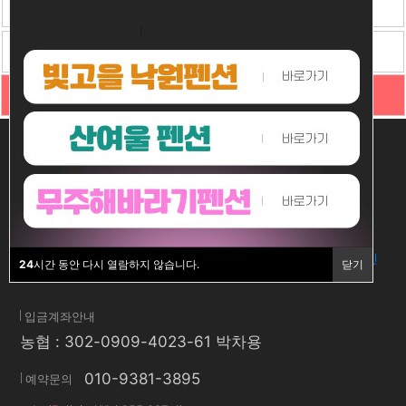
주변관광
예약안내
교통안내
커뮤니티
실시간예약
주소 : 전북 무주군 설천 구천동1로 129-22 (삼공리 530-18)
대표자 : 박차용
예약문의 :
010-9381-3895
사업자등록번호 : 723-67-00163
E-mail : admin@domain.com
Copyright © 2020 무주 백암산장펜션. All rights reserved.
로그인
24
시간 동안 다시 열람하지 않습니다.
닫기
홈페이지제작 :
리치미디어
입금계좌안내
농협 : 302-0909-4023-61 박차용
010-9381-3895
예약문의