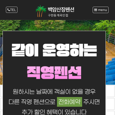
TEL
menu
펜션소개
객실보기
펜션전경
특별함