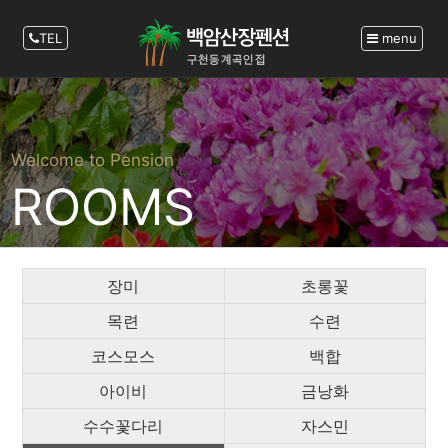
TEL
menu
Welcome to Pension
ROOMS
장미
초롱꽃
목련
수련
코스모스
백합
아이비
금낭화
수수꽃다리
자스민