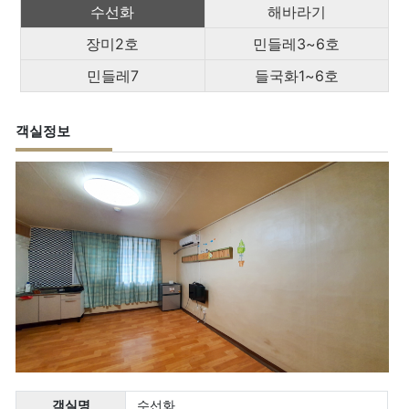
수선화
해바라기
장미2호
민들레3~6호
민들레7
들국화1~6호
객실정보
객실명
수선화