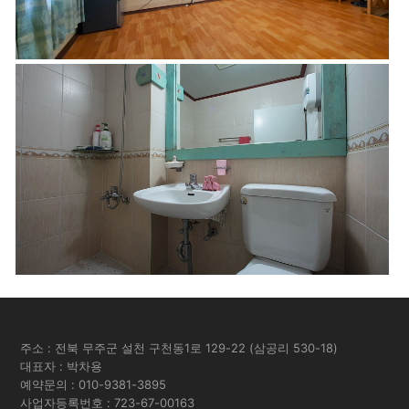
주소 : 전북 무주군 설천 구천동1로 129-22 (삼공리 530-18)
대표자 : 박차용
예약문의 :
010-9381-3895
사업자등록번호 : 723-67-00163